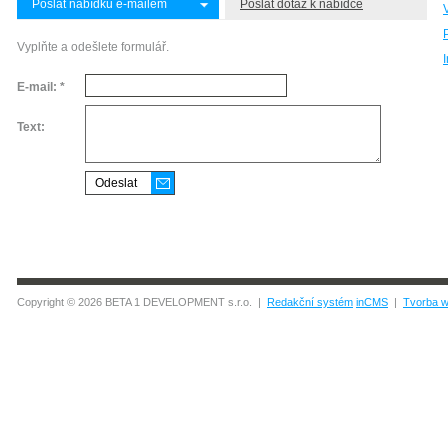
Poslat nabídku e-mailem
Poslat dotaz k nabídce
Vyplňte a odešlete formulář.
E-mail: *
Text:
Copyright © 2026 BETA 1 DEVELOPMENT s.r.o. |
Redakční systém
inCMS
|
Tvorba w