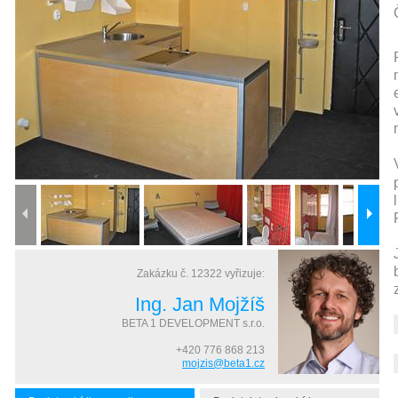
Zakázku č.
12322
vyřizuje:
Ing. Jan Mojžíš
BETA 1 DEVELOPMENT s.r.o.
+420 776 868 213
mojzis@beta1.cz