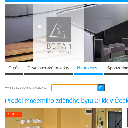
O nás
Developerské projekty
Nemovitosti
Sponzorin
Vyhledat podle č. zakázky:
Prodej moderního zděného bytu 2+kk v Česk
Prodáno