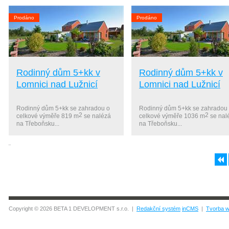
Prodáno
Prodáno
Rodinný dům 5+kk v
Rodinný dům 5+kk v
Lomnici nad Lužnicí
Lomnici nad Lužnicí
Rodinný dům 5+kk se zahradou o
Rodinný dům 5+kk se zahradou
2
2
celkové výměře 819 m
se nalézá
celkové výměře 1036 m
se nal
na Třeboňsku...
na Třeboňsku...
¨
Copyright © 2026 BETA 1 DEVELOPMENT s.r.o. |
Redakční systém
inCMS
|
Tvorba w