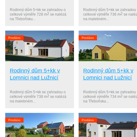
Rodinný dům 5+kk se zahradou o
Rodinný dům 5+kk se zahradou
2
2
celkové výměře 728 m
se nalézá
celkové výměře 736 m
se nalé
na Třeboňsku...
na malebném...
Prodáno
Prodáno
Rodinný dům 5+kk v
Rodinný dům 5+kk v
Lomnici nad Lužnicí
Lomnici nad Lužnicí
Rodinný dům 5+kk se zahradou o
Rodinný dům 5+kk se zahradou
2
2
celkové výměře 738 m
se nalézá
celkové výměře 734 m
se nalé
na malebném...
na Třeboňsku...
Prodáno
Prodáno