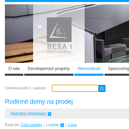
O nás
Developerské projekty
Nemovitosti
Sponzorin
Vyhledat podle č. zakázky:
Rodinné domy
na prodej
Podrobné vyhledávání
Řadit dle:
Číslo nabídky
|
Lokalita
|
Cena