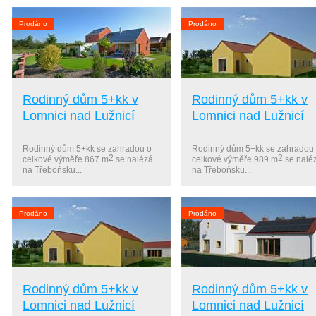
Prodáno
Prodáno
Rodinný dům 5+kk v
Rodinný dům 5+kk v
Lomnici nad Lužnicí
Lomnici nad Lužnicí
Rodinný dům 5+kk se zahradou o
Rodinný dům 5+kk se zahradou
2
2
celkové výměře 867 m
se nalézá
celkové výměře 989 m
se nalé
na Třeboňsku...
na Třeboňsku...
Prodáno
Prodáno
Rodinný dům 5+kk v
Rodinný dům 5+kk v
Lomnici nad Lužnicí
Lomnici nad Lužnicí