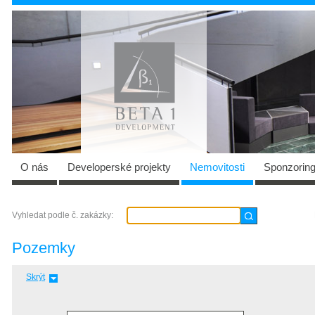
O nás
Developerské projekty
Nemovitosti
Sponzorin
Vyhledat podle č. zakázky:
Pozemky
Skrýt