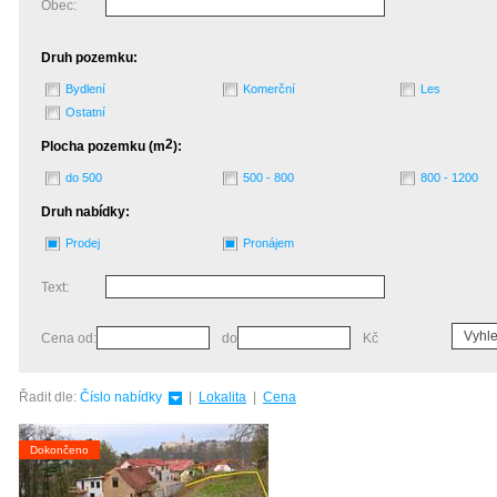
Obec:
Druh pozemku:
Bydlení
Komerční
Les
Ostatní
2
Plocha pozemku (m
):
do 500
500 - 800
800 - 1200
Druh nabídky:
Prodej
Pronájem
Text:
Vyhle
Cena od:
do
Kč
Řadit dle:
Číslo nabídky
|
Lokalita
|
Cena
Dokončeno