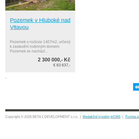
Pozemek v Hluboké nad
Vltavou
Pozemek o rozloze 1407m2, určený
k zastavění rodinným domem.
Pozemek se nachází...
2 300 000,- Kč
€ 83 637,-
¨
Copyright © 2026 BETA 1 DEVELOPMENT s.r.o. |
Redakční systém
inCMS
|
Tvorba w