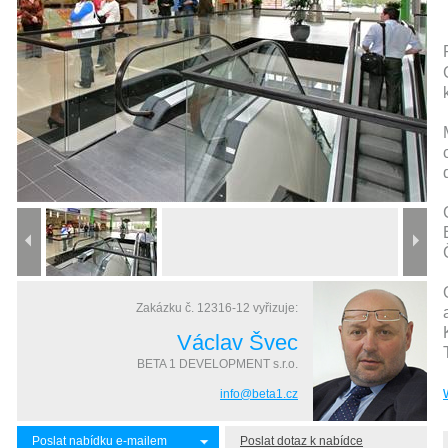
Zakázku č.
12316-12
vyřizuje:
Václav Švec
BETA 1 DEVELOPMENT s.r.o.
info@beta1.cz
Poslat nabídku e-mailem
Poslat dotaz k nabídce