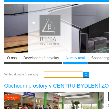
O nás
Developerské projekty
Nemovitosti
Sponzorin
Vyhledat podle č. zakázky:
Obchodní prostory v CENTRU BYDLENÍ Z
Pronajato