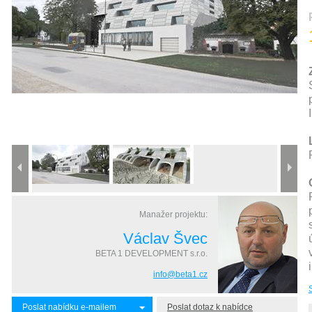
Manažer projektu:
Václav Švec
BETA 1 DEVELOPMENT s.r.o.
info@beta1.cz
Poslat nabídku e-mailem
Poslat dotaz k nabídce