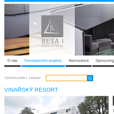
O nás
Developerské projekty
Nemovitosti
Sponzorin
Vyhledat podle č. zakázky:
VINAŘSKÝ RESORT