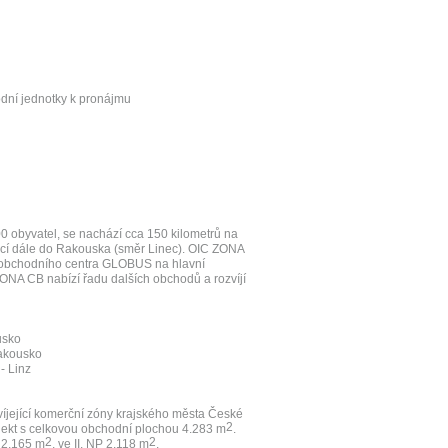
odní jednotky k pronájmu
0 obyvatel, se nachází cca 150 kilometrů na
doucí dále do Rakouska (směr Linec). OIC ZONA
 obchodního centra GLOBUS na hlavní
ONA CB nabízí řadu dalších obchodů a rozvíjí
usko
Rakousko
- Linz
íjející komerční zóny krajského města České
2
jekt s celkovou obchodní plochou 4.283 m
.
2
2
í 2.165 m
, ve II. NP 2.118 m
.