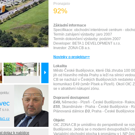
Pronajato
92%
Základní informace
Specifikace: obchodní interiérové centrum - obch
Termín zahájení výstavby: jaro 2007
Termín dokončení výstavby: podzim 2007
Developer: BETA 1 DEVELOPMENT s.r.o.
Investor: ZONA CB a.s.
Novinky o projektu>>
Lokalita
Město České Budějovice, které čítá zhruba 100 00
jih od hlavního města Prahy a leží na silnici ve
CB se nachází v Českých Budějovicích nedaleko
komunikaci E49 (směr Písek a Plzeň). Okolí OIC Z
se v atraktivní nákupní zónu.
jektu:
Dopravní dostupnost
vec
E49,
Německo - Plzeň - České Budějovice- Rako
E55
, Skandinávie - Praha - České Budějovice - 
.r.o.
Plánovaná dálnice
D3
, Praha - České Budějovice 
ta1.cz
Objekt
OIC ZONA CB je umístěno do perspektivně se rozv
Budějovice. Jedná se o moderní dvoupodlažní ob
at dotaz k nabídce
Variabilní obchodní plocha k pronájmu v I. NP čin