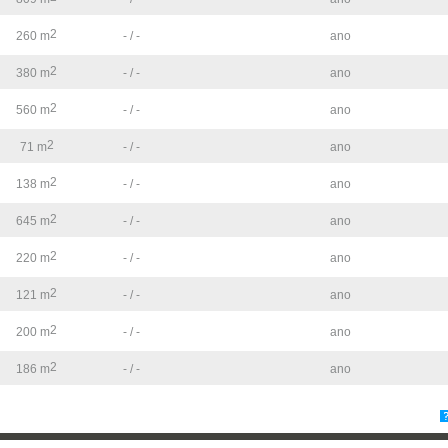
2
260 m
- / -
ano
2
380 m
- / -
ano
2
560 m
- / -
ano
2
71 m
- / -
ano
2
138 m
- / -
ano
2
645 m
- / -
ano
2
220 m
- / -
ano
2
121 m
- / -
ano
2
200 m
- / -
ano
2
186 m
- / -
ano