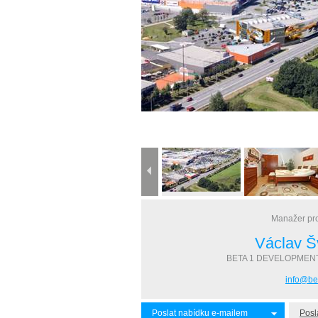
Manažer pro
Václav Š
BETA 1 DEVELOPMENT s
info@be
Poslat nabídku e-mailem
Posl