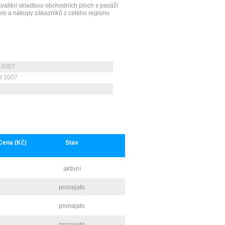
alitní skladbou obchodních ploch s pasáží
ájem a nákupy zákazníků z celého regionu
 2007
ad 2007
Cena (Kč)
Stav
aktivní
pronajato
pronajato
pronajato