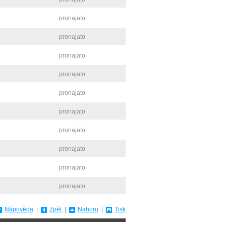
pronajato
pronajato
pronajato
pronajato
pronajato
pronajato
pronajato
pronajato
pronajato
pronajato
Nápověda
|
Zpět
|
Nahoru
|
Tisk