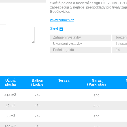
Skvělá poloha a moderní design OIC ZONA CB s kv
zabezpečují ty nejlepší předpoklady pro trvalý z
Budějovicka.
www.zonacb.cz
Skrýt
Zahájení výstavby
březen
Ukončení výstavby
listop
Počet objektů
14
Užitná
Balkon
Terasa
Garáž
plocha
/ Lodžie
/ Park. stání
2
414 m
- / -
ano
2
42 m
- / -
ano
2
68 m
- / -
ano
2
809 m
- / -
ano