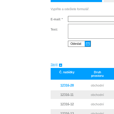
Vyplňte a odešlete formulář.
E-mail: *
Text:
Skrýt
Č. nabídky
Druh
prostoru
12316-28
obchodní
12316-11
obchodní
12316-12
obchodní
12316-13
obchodní